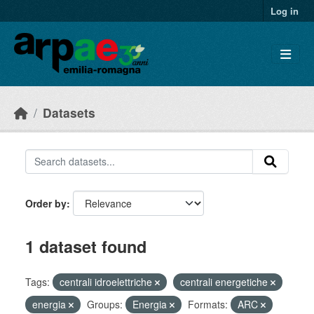
Skip to main content
Log in
Datasets
Order by
1 dataset found
Tags:
centrali idroelettriche
centrali energetiche
energia
Groups:
Energia
Formats:
ARC