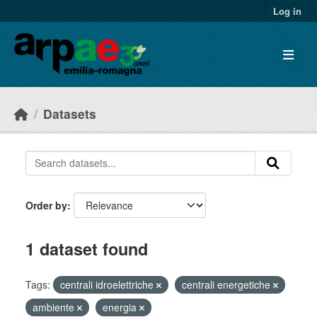
Skip to main content
Log in
Datasets
Order by
1 dataset found
Tags:
centrali idroelettriche
centrali energetiche
ambiente
energia