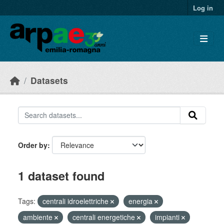
Skip to main content
Log in
Datasets
Order by
1 dataset found
Tags:
centrali idroelettriche
energia
ambiente
centrali energetiche
impianti