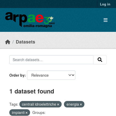
Skip to main content
Log in
Datasets
Order by
1 dataset found
Tags:
centrali idroelettriche
energia
impianti
Groups: