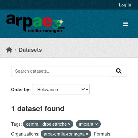
Skip to main content
Log in
Datasets
Order by
1 dataset found
Tags:
centrali idroelettriche
impianti
Organizations:
arpa-emilia-romagna
Formats: