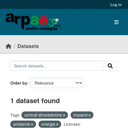
Skip to main content
Log in
Datasets
Order by
1 dataset found
Tags:
centrali idroelettriche
impianti
ambiente
energia
Licenses: