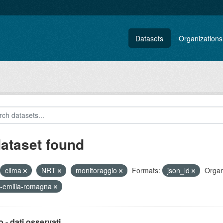
Datasets
Organizations
dataset found
clima
NRT
monitoraggio
Formats:
json_ld
Organ
-emilia-romagna
 - dati osservati