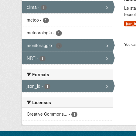
clima
-
x
Le sta
1
tecnol
meteo
-
1
json_l
meteorologia
-
1
You can
monitoraggio
-
x
1
NRT
-
x
1
Formats
json_ld
-
x
1
Licenses
Creative Commons...
-
1