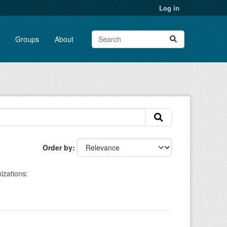
Log in
Groups
About
Order by
izations: