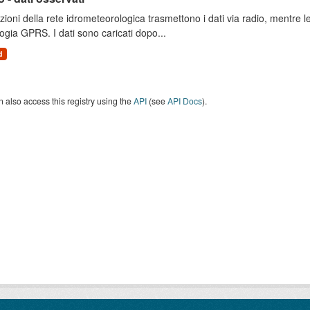
zioni della rete idrometeorologica trasmettono i dati via radio, mentre
ogia GPRS. I dati sono caricati dopo...
d
 also access this registry using the
API
(see
API Docs
).