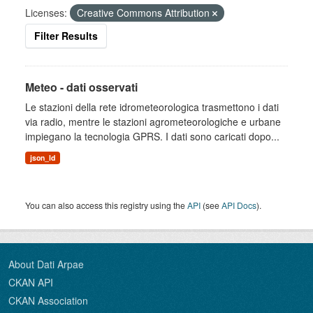
Licenses:
Creative Commons Attribution
Filter Results
Meteo - dati osservati
Le stazioni della rete idrometeorologica trasmettono i dati
via radio, mentre le stazioni agrometeorologiche e urbane
impiegano la tecnologia GPRS. I dati sono caricati dopo...
json_ld
You can also access this registry using the
API
(see
API Docs
).
About Dati Arpae
CKAN API
CKAN Association