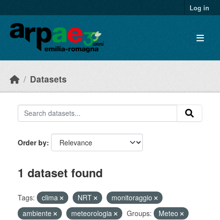
Skip to main content
Log in
Datasets
Order by
1 dataset found
Tags:
clima
NRT
monitoraggio
ambiente
meteorologia
Groups:
Meteo