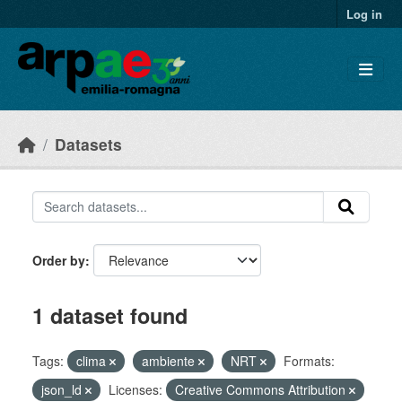
Skip to main content
Log in
Datasets
Order by
1 dataset found
Tags:
clima
ambiente
NRT
Formats:
json_ld
Licenses:
Creative Commons Attribution