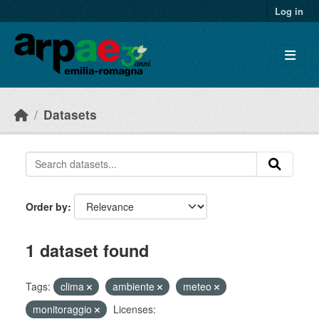
Skip to main content
Log in
Datasets
Order by
1 dataset found
Tags:
clima
ambiente
meteo
monitoraggio
Licenses: