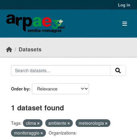
Skip to main content
Log in
Datasets
Order by
1 dataset found
Tags:
clima
ambiente
meteorologia
monitoraggio
Organizations: