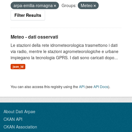
arpa-emilia-romagna
Groups:
Meteo
Filter Results
Meteo - dati osservati
Le stazioni della rete idrometeorologica trasmettono i dati
via radio, mentre le stazioni agrometeorologiche e urbane
impiegano la tecnologia GPRS. I dati sono caricati dopo...
json_ld
You can also access this registry using the
API
(see
API Docs
).
About Dati Arpae
CKAN API
CKAN Association