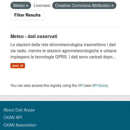
Meteo
Licenses:
Creative Commons Attribution
Filter Results
Meteo - dati osservati
Le stazioni della rete idrometeorologica trasmettono i dati
via radio, mentre le stazioni agrometeorologiche e urbane
impiegano la tecnologia GPRS. I dati sono caricati dopo...
json_ld
You can also access this registry using the
API
(see
API Docs
).
About Dati Arpae
CKAN API
CKAN Association