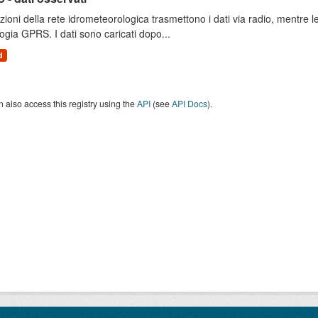
zioni della rete idrometeorologica trasmettono i dati via radio, mentre
ogia GPRS. I dati sono caricati dopo...
d
 also access this registry using the
API
(see
API Docs
).