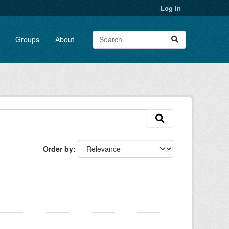
Log in
Groups
About
Order by