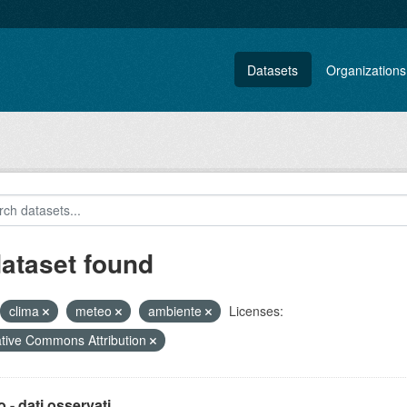
Datasets
Organizations
dataset found
clima
meteo
ambiente
Licenses:
tive Commons Attribution
 - dati osservati