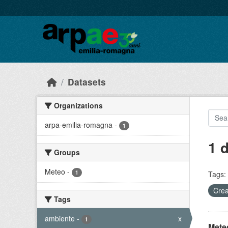
Skip to main content
Datasets
Organizations
arpa-emilia-romagna
-
1
1 
Groups
Meteo
-
1
Tags:
Crea
Tags
ambiente
-
x
1
Meteo