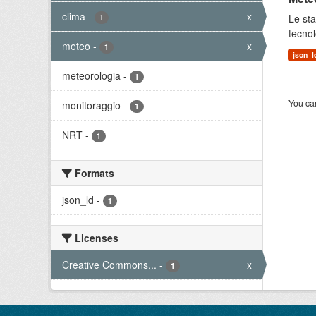
clima
-
x
Le sta
1
tecnol
meteo
-
x
1
json_l
meteorologia
-
1
You can
monitoraggio
-
1
NRT
-
1
Formats
json_ld
-
1
Licenses
Creative Commons...
-
x
1