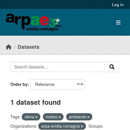
Skip to main content
Log in
Datasets
Order by
1 dataset found
Tags:
clima
meteo
ambiente
Organizations:
arpa-emilia-romagna
Groups: