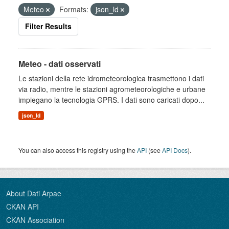
Meteo
Formats:
json_ld
Filter Results
Meteo - dati osservati
Le stazioni della rete idrometeorologica trasmettono i dati
via radio, mentre le stazioni agrometeorologiche e urbane
impiegano la tecnologia GPRS. I dati sono caricati dopo...
json_ld
You can also access this registry using the
API
(see
API Docs
).
About Dati Arpae
CKAN API
CKAN Association