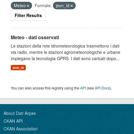
Meteo
Formats:
json_ld
Filter Results
Meteo - dati osservati
Le stazioni della rete idrometeorologica trasmettono i dati
via radio, mentre le stazioni agrometeorologiche e urbane
impiegano la tecnologia GPRS. I dati sono caricati dopo...
json_ld
You can also access this registry using the
API
(see
API Docs
).
About Dati Arpae
CKAN API
CKAN Association