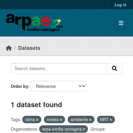
Skip to main content
Log in
Datasets
Order by
1 dataset found
Tags:
clima
meteo
ambiente
NRT
Organizations:
arpa-emilia-romagna
Groups: