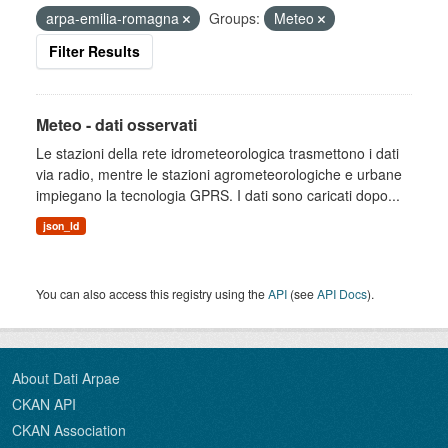
arpa-emilia-romagna
Groups:
Meteo
Filter Results
Meteo - dati osservati
Le stazioni della rete idrometeorologica trasmettono i dati
via radio, mentre le stazioni agrometeorologiche e urbane
impiegano la tecnologia GPRS. I dati sono caricati dopo...
json_ld
You can also access this registry using the
API
(see
API Docs
).
About Dati Arpae
CKAN API
CKAN Association