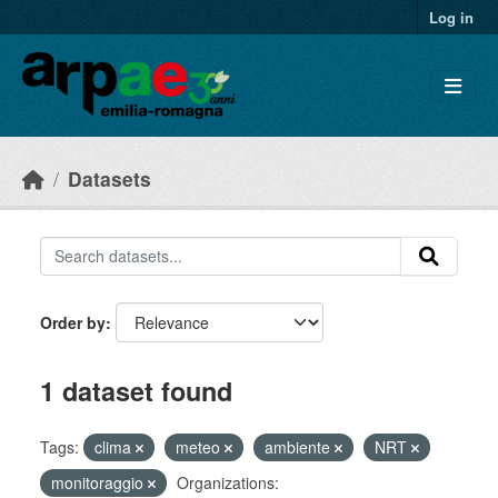
Skip to main content
Log in
Datasets
Order by
1 dataset found
Tags:
clima
meteo
ambiente
NRT
monitoraggio
Organizations: