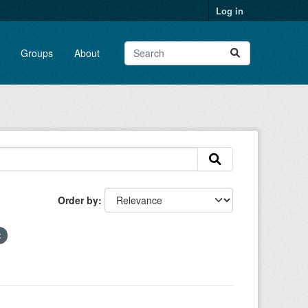
Log in
Groups
About
Order by