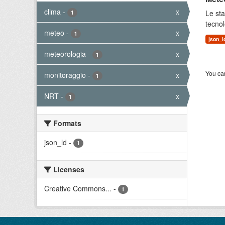
clima
-
x
Le sta
1
tecnol
meteo
-
x
1
json_l
meteorologia
-
x
1
You can
monitoraggio
-
x
1
NRT
-
x
1
Formats
json_ld
-
1
Licenses
Creative Commons...
-
1