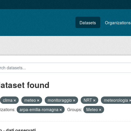
Datasets
Organizations
dataset found
clima
meteo
monitoraggio
NRT
meteorologia
zations:
arpa-emilia-romagna
Groups:
Meteo
 - dati osservati