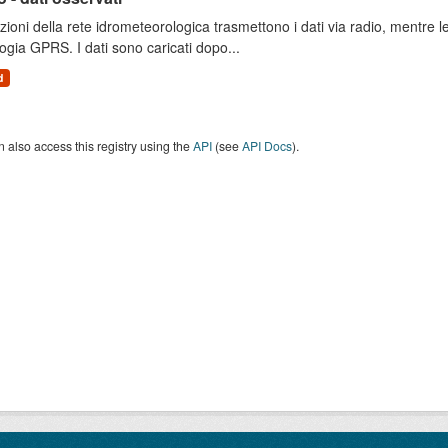
zioni della rete idrometeorologica trasmettono i dati via radio, mentre
ogia GPRS. I dati sono caricati dopo...
d
 also access this registry using the
API
(see
API Docs
).