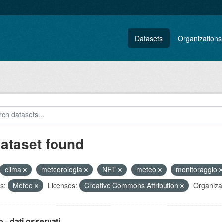
Datasets
Organizations
dataset found
clima
meteorologia
NRT
meteo
monitoraggio
s:
Meteo
Licenses:
Creative Commons Attribution
Organiza
 - dati osservati