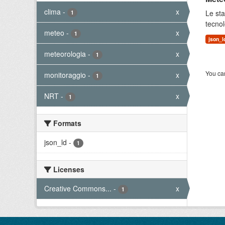
clima
-
x
Le sta
1
tecnol
meteo
-
x
1
json_l
meteorologia
-
x
1
You can
monitoraggio
-
x
1
NRT
-
x
1
Formats
json_ld
-
1
Licenses
Creative Commons...
-
x
1