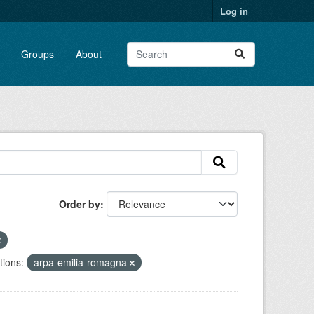
Log in
Groups
About
Order by
tions:
arpa-emilia-romagna