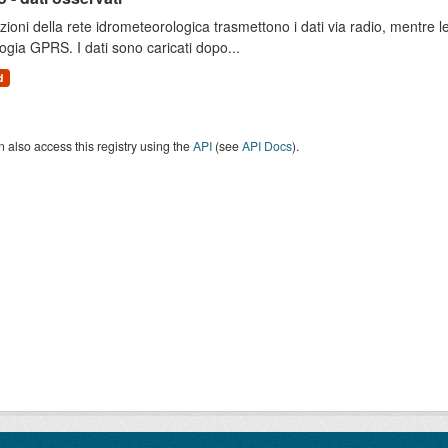
zioni della rete idrometeorologica trasmettono i dati via radio, mentre
ogia GPRS. I dati sono caricati dopo...
d
 also access this registry using the
API
(see
API Docs
).