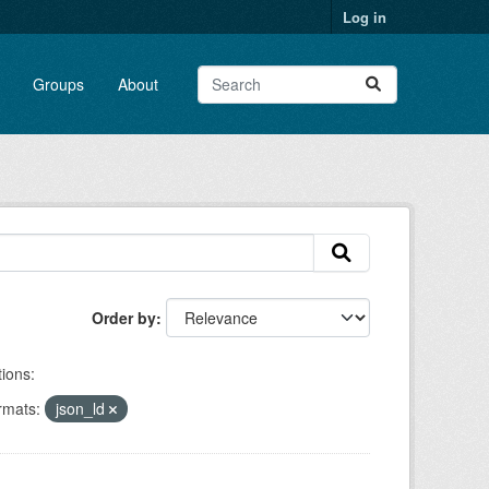
Log in
Groups
About
Order by
ions:
rmats:
json_ld