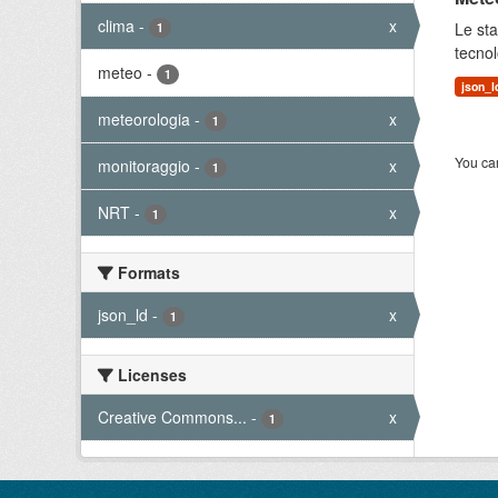
clima
-
x
Le sta
1
tecnol
meteo
-
1
json_l
meteorologia
-
x
1
You can
monitoraggio
-
x
1
NRT
-
x
1
Formats
json_ld
-
x
1
Licenses
Creative Commons...
-
x
1