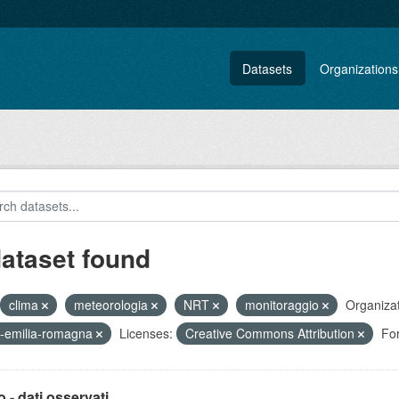
Datasets
Organizations
dataset found
clima
meteorologia
NRT
monitoraggio
Organizat
-emilia-romagna
Licenses:
Creative Commons Attribution
Fo
 - dati osservati