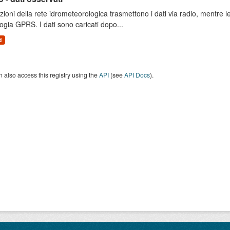
zioni della rete idrometeorologica trasmettono i dati via radio, mentre
ogia GPRS. I dati sono caricati dopo...
d
 also access this registry using the
API
(see
API Docs
).