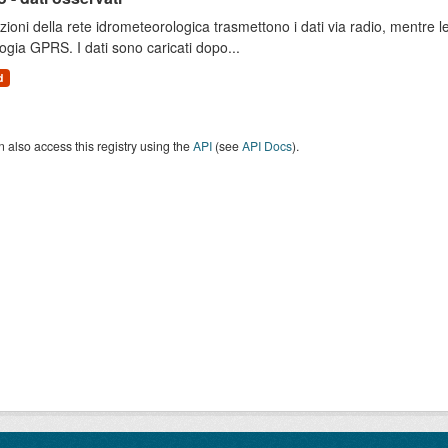
zioni della rete idrometeorologica trasmettono i dati via radio, mentre
ogia GPRS. I dati sono caricati dopo...
d
 also access this registry using the
API
(see
API Docs
).