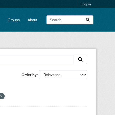
Log in
Groups
About
Order by
o