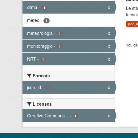
clima
-
x
Le sta
1
tecnol
meteo
-
1
json_l
meteorologia
-
x
1
You can
monitoraggio
-
x
1
NRT
-
x
1
Formats
json_ld
-
x
1
Licenses
Creative Commons...
-
x
1