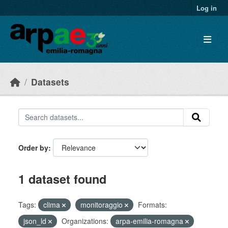
Skip to main content
Log in
Datasets
Order by
1 dataset found
Tags:
clima
monitoraggio
Formats:
json_ld
Organizations:
arpa-emilia-romagna