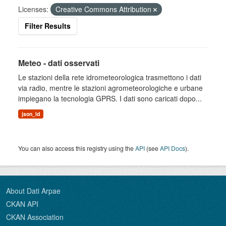
Licenses:
Creative Commons Attribution
Filter Results
Meteo - dati osservati
Le stazioni della rete idrometeorologica trasmettono i dati
via radio, mentre le stazioni agrometeorologiche e urbane
impiegano la tecnologia GPRS. I dati sono caricati dopo...
json_ld
You can also access this registry using the
API
(see
API Docs
).
About Dati Arpae
CKAN API
CKAN Association