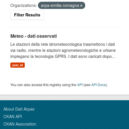
Organizations:
arpa-emilia-romagna
Filter Results
Meteo - dati osservati
Le stazioni della rete idrometeorologica trasmettono i dati
via radio, mentre le stazioni agrometeorologiche e urbane
impiegano la tecnologia GPRS. I dati sono caricati dopo...
json_ld
You can also access this registry using the
API
(see
API Docs
).
About Dati Arpae
CKAN API
CKAN Association