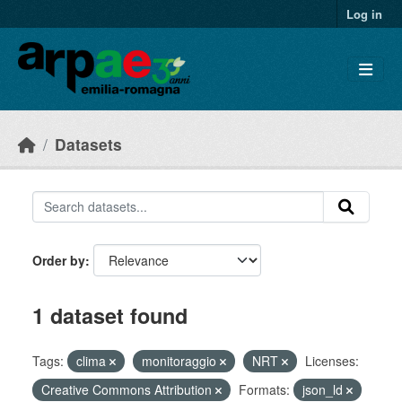
Skip to main content
Log in
Datasets
Order by
1 dataset found
Tags:
clima
monitoraggio
NRT
Licenses:
Creative Commons Attribution
Formats:
json_ld