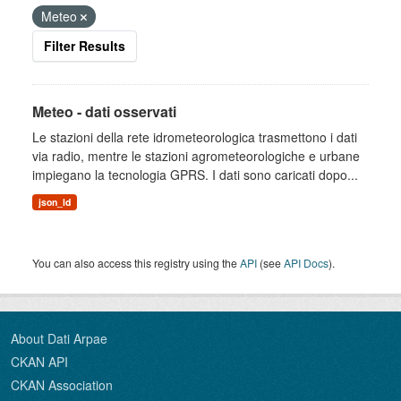
Meteo
Filter Results
Meteo - dati osservati
Le stazioni della rete idrometeorologica trasmettono i dati
via radio, mentre le stazioni agrometeorologiche e urbane
impiegano la tecnologia GPRS. I dati sono caricati dopo...
json_ld
You can also access this registry using the
API
(see
API Docs
).
About Dati Arpae
CKAN API
CKAN Association