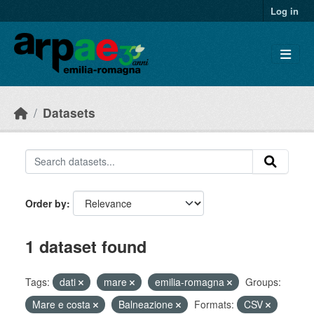
Skip to main content
Log in
Datasets
Order by
1 dataset found
Tags:
dati
mare
emilia-romagna
Groups:
Mare e costa
Balneazione
Formats:
CSV