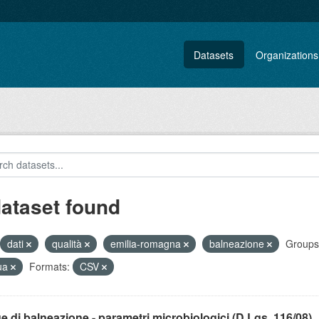
Datasets
Organizations
dataset found
dati
qualità
emilia-romagna
balneazione
Groups
ua
Formats:
CSV
 di balneazione - parametri microbiologici (D.Lgs. 116/08)