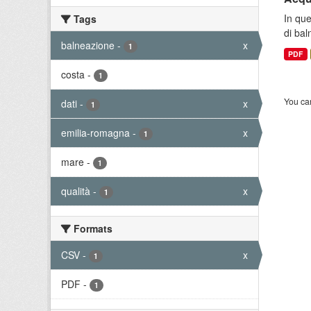
In que
Tags
di bal
balneazione
-
x
1
PDF
costa
-
1
You can
dati
-
x
1
emilia-romagna
-
x
1
mare
-
1
qualità
-
x
1
Formats
CSV
-
x
1
PDF
-
1