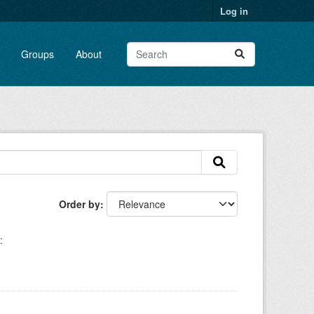
Log in
Groups
About
Order by
: