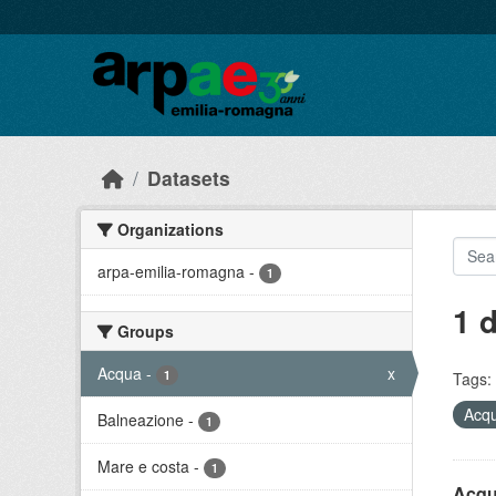
Skip to main content
Datasets
Organizations
arpa-emilia-romagna
-
1
1 
Groups
Acqua
-
x
1
Tags:
Acq
Balneazione
-
1
Mare e costa
-
1
Acque