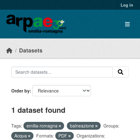
Skip to main content
Log in
Datasets
Order by
1 dataset found
Tags:
emilia-romagna
balneazione
Groups:
Acqua
Formats:
PDF
Organizations: