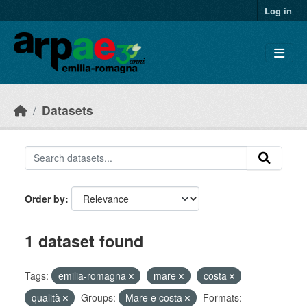
Skip to main content
Log in
Datasets
Order by
1 dataset found
Tags:
emilia-romagna
mare
costa
qualità
Groups:
Mare e costa
Formats: