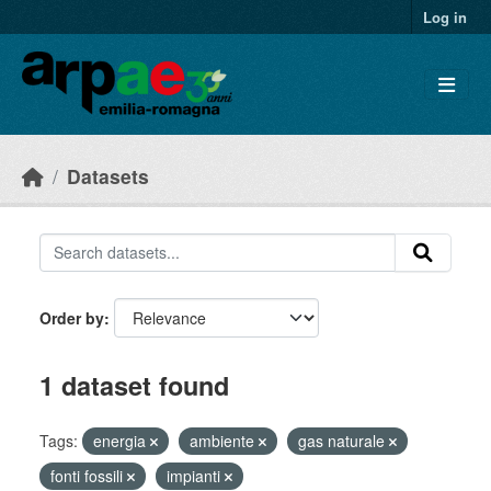
Skip to main content
Log in
Datasets
Order by
1 dataset found
Tags:
energia
ambiente
gas naturale
fonti fossili
impianti