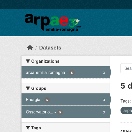
Skip to main content
Datasets
Organizations
arpa-emilia-romagna
-
x
5
5 
Groups
Energia
-
x
5
Tags:
arpa
Osservatorio...
-
x
5
Tags
Offer