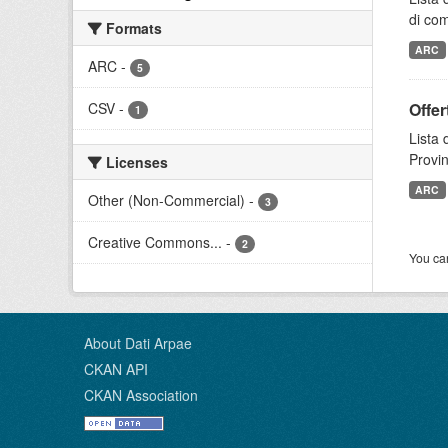
di com
Formats
ARC
ARC
-
5
CSV
-
Offer
1
Lista 
Provin
Licenses
ARC
Other (Non-Commercial)
-
3
Creative Commons...
-
2
You can
About Dati Arpae
CKAN API
CKAN Association