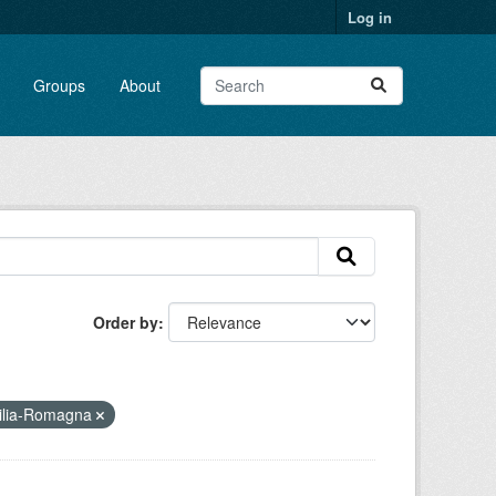
Log in
Groups
About
Order by
milia-Romagna