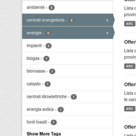
ambiente
-
Lista 
5
provin
centrali energetiche
-
x
5
ARC
energia
-
x
5
Offer
impianti
-
5
Lista 
provin
biogas
-
1
ARC
biomasse
-
1
catasto
-
Offer
1
Lista 
centrali idroelettriche
-
1
le car
energia eolica
-
ARC
1
fonti fossili
-
1
Offer
Show More Tags
Lista 