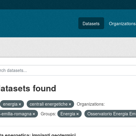
Datasets
Organizations
datasets found
energia
centrali energetiche
Organizations:
-emilia-romagna
Groups:
Energia
Osservatorio Energia E
ta energetica: impianti geotermici