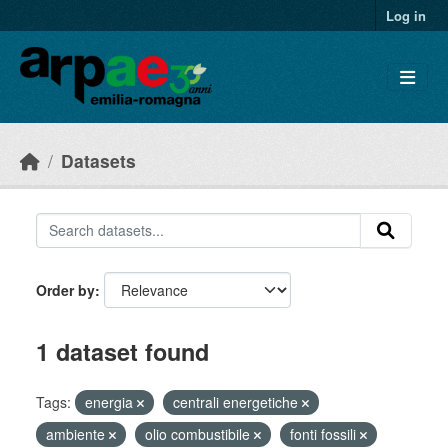
Skip to main content
Log in
Datasets
Order by
1 dataset found
Tags:
energia
centrali energetiche
ambiente
olio combustibile
fonti fossili