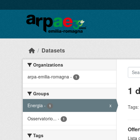
Skip to main content
Datasets
Organizations
arpa-emilia-romagna
-
1
1 
Groups
Energia
-
x
1
Tags:
Osservatorio...
-
1
Offer
Tags
Lista 