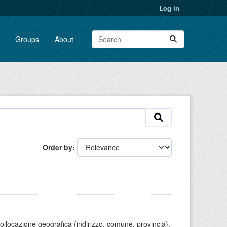
Log in
Groups
About
Order by
 collocazione geografica (indirizzo, comune, provincia),