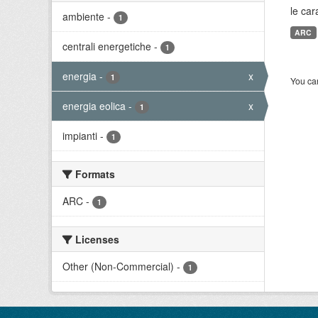
le car
ambiente
-
1
ARC
centrali energetiche
-
1
energia
-
x
1
You can
energia eolica
-
x
1
impianti
-
1
Formats
ARC
-
1
Licenses
Other (Non-Commercial)
-
1