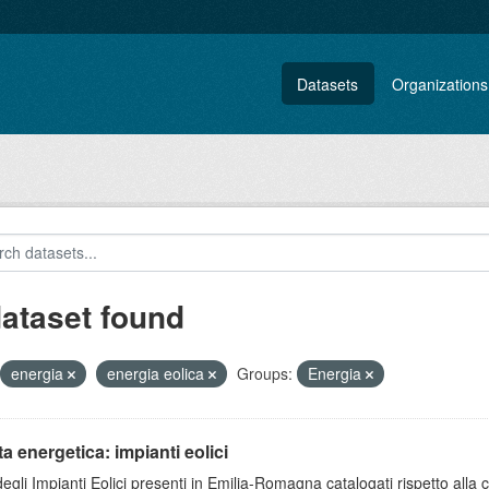
Datasets
Organizations
dataset found
energia
energia eolica
Groups:
Energia
ta energetica: impianti eolici
degli Impianti Eolici presenti in Emilia-Romagna catalogati rispetto alla