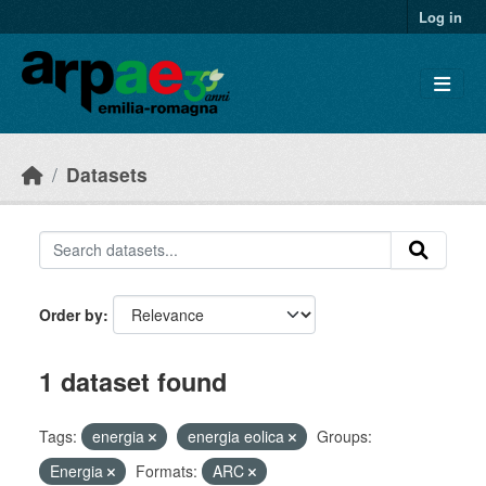
Skip to main content
Log in
Datasets
Order by
1 dataset found
Tags:
energia
energia eolica
Groups:
Energia
Formats:
ARC