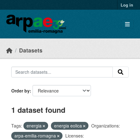
Skip to main content
Log in
Datasets
Order by
1 dataset found
Tags:
energia
energia eolica
Organizations:
arpa-emilia-romagna
Licenses: