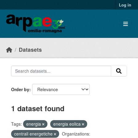
Skip to main content
Log in
Datasets
Order by
1 dataset found
Tags:
energia
energia eolica
centrali energetiche
Organizations: