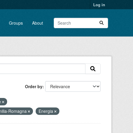
Log in
Groups
About
Order by
e
Emilia-Romagna
Energia