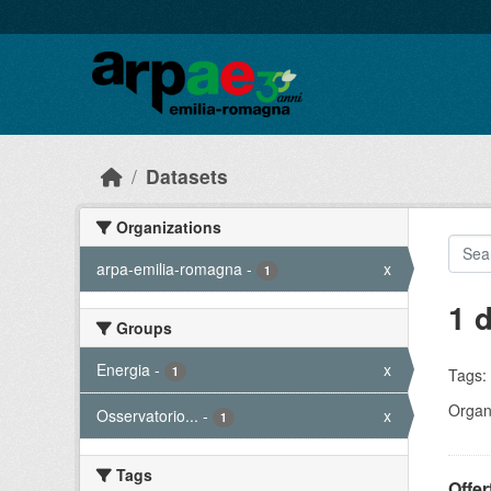
Skip to main content
Datasets
Organizations
arpa-emilia-romagna
-
x
1
1 
Groups
Energia
-
x
1
Tags:
Organi
Osservatorio...
-
x
1
Tags
Offer