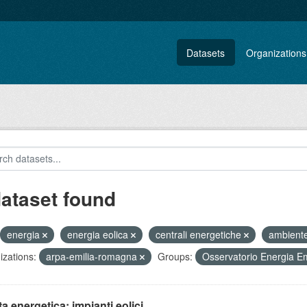
Datasets
Organizations
dataset found
energia
energia eolica
centrali energetiche
ambient
zations:
arpa-emilia-romagna
Groups:
Osservatorio Energia 
ta energetica: impianti eolici