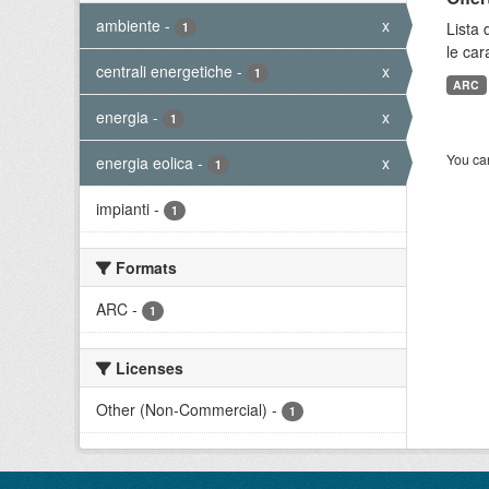
ambiente
-
x
Lista 
1
le car
centrali energetiche
-
x
1
ARC
energia
-
x
1
You can
energia eolica
-
x
1
impianti
-
1
Formats
ARC
-
1
Licenses
Other (Non-Commercial)
-
1