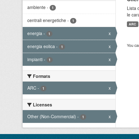
ambiente
-
Lista 
1
le car
centrali energetiche
-
1
ARC
energia
-
x
1
You can
energia eolica
-
x
1
impianti
-
x
1
Formats
ARC
-
x
1
Licenses
Other (Non-Commercial)
-
x
1