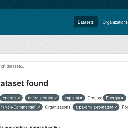
Datasets
Organizations
dataset found
energia
energia eolica
impianti
Groups:
Energia
r (Non-Commercial)
Organizations:
arpa-emilia-romagna
For
ta energetica: impianti eolici