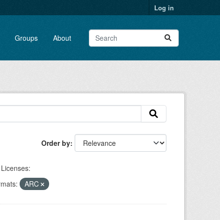
Log in
Groups
About
Order by
Licenses:
mats:
ARC