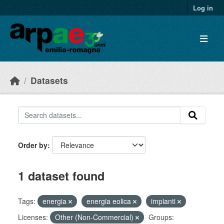
Skip to main content
Log in
Datasets
Order by
1 dataset found
Tags:
energia
energia eolica
impianti
Licenses:
Other (Non-Commercial)
Groups: