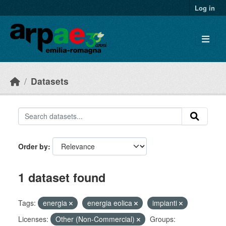
Skip to main content
Log in
Datasets
Order by
1 dataset found
Tags:
energia
energia eolica
impianti
Licenses:
Other (Non-Commercial)
Groups: