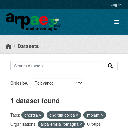
Skip to main content
Log in
Datasets
Order by
1 dataset found
Tags:
energia
energia eolica
impianti
Organizations:
arpa-emilia-romagna
Groups: