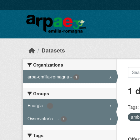
Skip to main content
Datasets
Organizations
arpa-emilia-romagna
-
x
1
1 
Groups
Energia
-
x
1
Tags:
amb
Osservatorio...
-
x
1
Tags
Offer