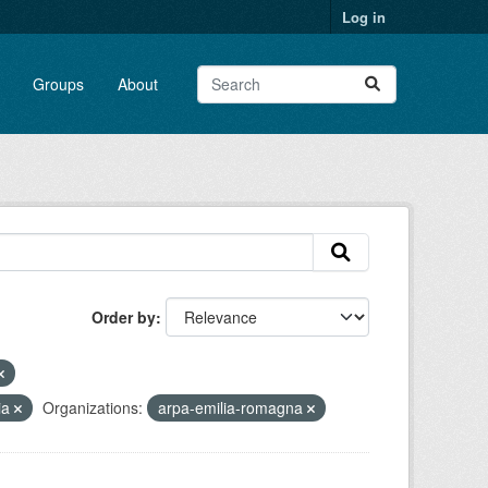
Log in
Groups
About
Order by
ia
Organizations:
arpa-emilia-romagna