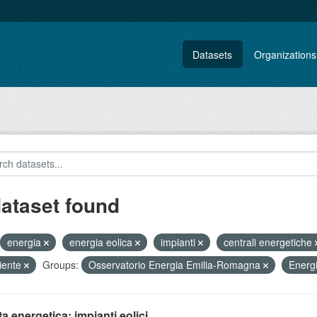
Datasets
Organizations
dataset found
energia
energia eolica
impianti
centrali energetiche
iente
Groups:
Osservatorio Energia Emilia-Romagna
Energ
ta energetica: impianti eolici