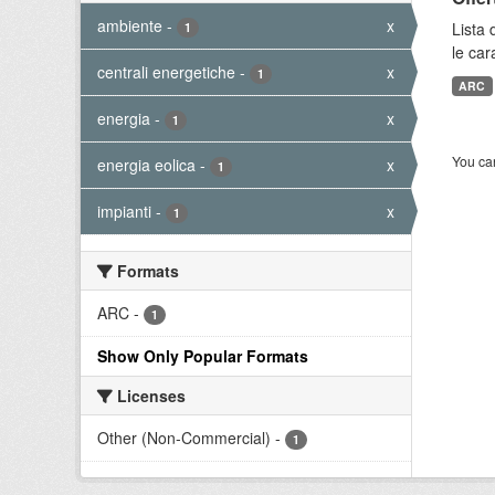
ambiente
-
x
Lista 
1
le car
centrali energetiche
-
x
1
ARC
energia
-
x
1
You can
energia eolica
-
x
1
impianti
-
x
1
Formats
ARC
-
1
Show Only Popular Formats
Licenses
Other (Non-Commercial)
-
1