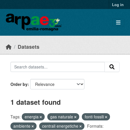
Skip to main content
Log in
Datasets
Order by
1 dataset found
Tags:
energia
gas naturale
fonti fossili
ambiente
centrali energetiche
Formats: