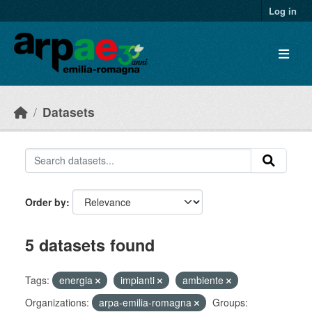
Skip to main content
Log in
Datasets
Order by
5 datasets found
Tags:
energia
impianti
ambiente
Organizations:
arpa-emilia-romagna
Groups: