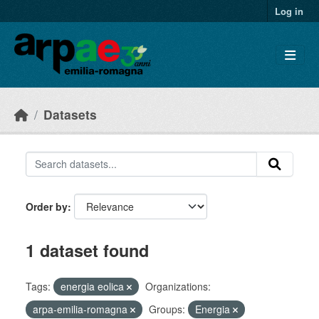
Skip to main content
Log in
Datasets
Order by
1 dataset found
Tags:
energia eolica
Organizations:
arpa-emilia-romagna
Groups:
Energia