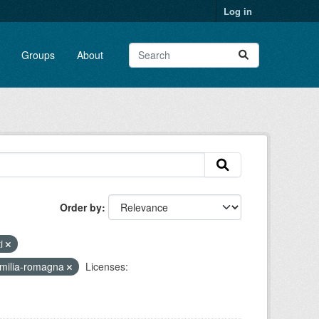
Log in
Groups
About
Order by
ti
milia-romagna
Licenses: