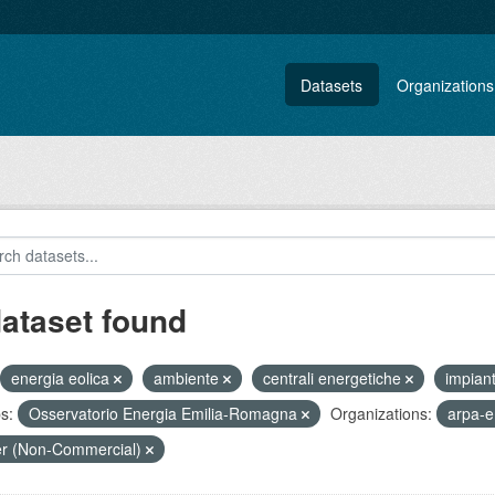
Datasets
Organizations
dataset found
energia eolica
ambiente
centrali energetiche
impian
s:
Osservatorio Energia Emilia-Romagna
Organizations:
arpa-e
r (Non-Commercial)