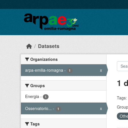
Skip to main content
Datasets
Organizations
arpa-emilia-romagna
-
x
1
1 
Groups
Energia
-
1
Tags:
Group
Osservatorio...
-
x
1
Othe
Tags