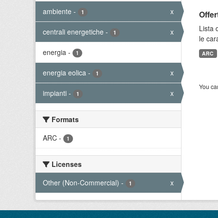
ambiente
-
x
1
Offer
Lista 
centrali energetiche
-
x
1
le car
energia
-
1
ARC
energia eolica
-
x
1
You can
impianti
-
x
1
Formats
ARC
-
1
Licenses
Other (Non-Commercial)
-
x
1