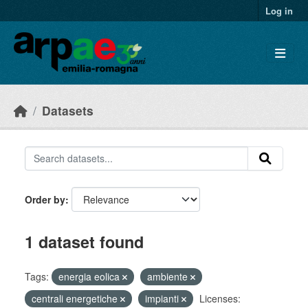
Skip to main content
Log in
Datasets
Order by
1 dataset found
Tags:
energia eolica
ambiente
centrali energetiche
impianti
Licenses: