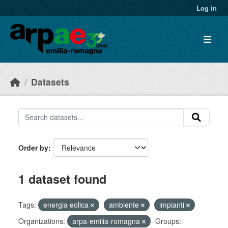
Skip to main content
Log in
Datasets
Order by
1 dataset found
Tags:
energia eolica
ambiente
impianti
Organizations:
arpa-emilia-romagna
Groups: