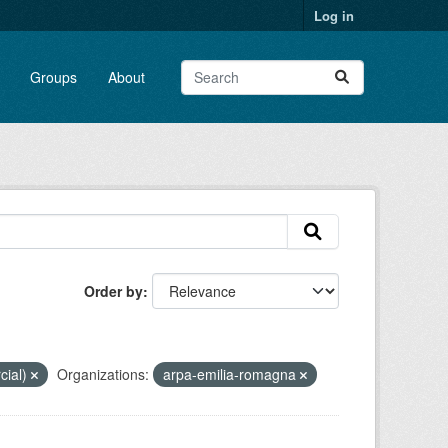
Log in
Groups
About
Order by
cial)
Organizations:
arpa-emilia-romagna