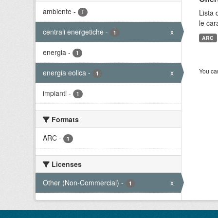
ambiente
-
Lista 
1
le car
centrali energetiche
-
x
1
ARC
energia
-
1
You can
energia eolica
-
x
1
impianti
-
1
Formats
ARC
-
1
Licenses
Other (Non-Commercial)
-
x
1