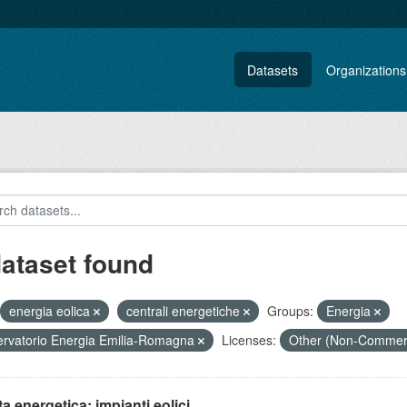
Datasets
Organizations
dataset found
energia eolica
centrali energetiche
Groups:
Energia
rvatorio Energia Emilia-Romagna
Licenses:
Other (Non-Commer
ta energetica: impianti eolici