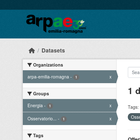
Skip to main content
Datasets
Organizations
arpa-emilia-romagna
-
x
1
1 
Groups
Energia
-
x
1
Tags:
Osse
Osservatorio...
-
x
1
Tags
Offer