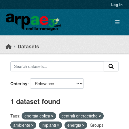
Skip to main content
Log in
Datasets
Order by
1 dataset found
Tags:
energia eolica
centrali energetiche
ambiente
impianti
energia
Groups: