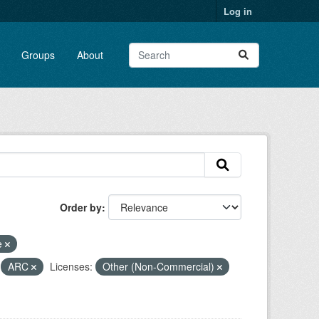
Log in
Groups
About
Order by
e
ARC
Licenses:
Other (Non-Commercial)