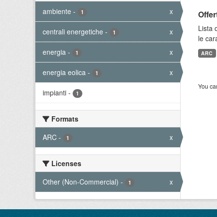
ambiente
-
x
1
Offer
Lista 
centrali energetiche
-
x
1
le car
energia
-
x
1
ARC
energia eolica
-
x
1
You can
impianti
-
1
Formats
ARC
-
x
1
Licenses
Other (Non-Commercial)
-
x
1