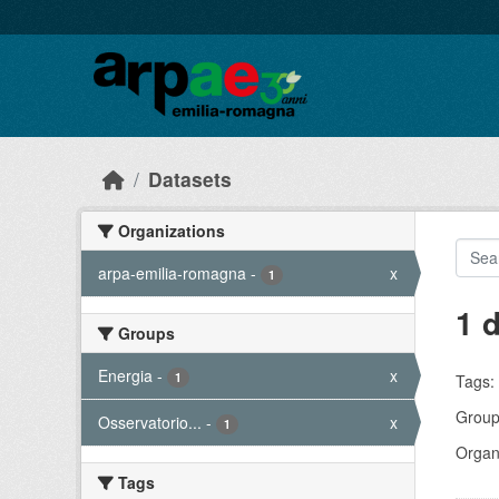
Skip to main content
Datasets
Organizations
arpa-emilia-romagna
-
x
1
1 
Groups
Energia
-
x
1
Tags:
Group
Osservatorio...
-
x
1
Organi
Tags