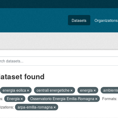
Datasets
Organizations
dataset found
energia eolica
centrali energetiche
energia
ambient
s:
Energia
Osservatorio Energia Emilia-Romagna
Formats:
zations:
arpa-emilia-romagna