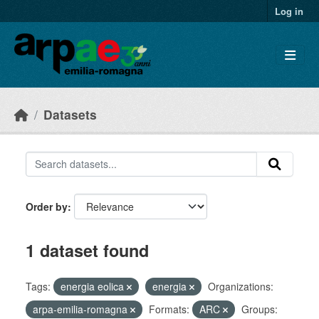
Skip to main content
Log in
Datasets
Order by
1 dataset found
Tags:
energia eolica
energia
Organizations:
arpa-emilia-romagna
Formats:
ARC
Groups: